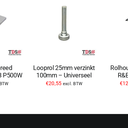
breed
Looprol 25mm verzinkt
Rolhou
&B P500W
100mm – Universeel
R&B
€
20,55
€
12
 BTW
excl. BTW