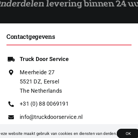
Contactgegevens
Truck Door Service
Meerheide 27
5521 DZ, Eersel
The Netherlands
+31 (0) 88 0069191
info@truckdoorservice.nl
eze website maakt gebruik van cookies en diensten van derden.
OK
023 TRUCK DOOR SERVICE |
PRIVACYBELEID
|
ALGEMENE VOORWAA