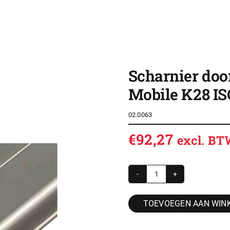
SHOP
OVERZICHT ROLDEUREN
Scharnier doo
CONTACT
Mobile K28 I
CONFIGURATOR
02.0063
VACATURES
€
92,27
excl. B
ACCOUNT / INLOG
WINKELWAGEN
Scharnier
doorlopend
TOEVOEGEN AAN WIN
onder
aluminium