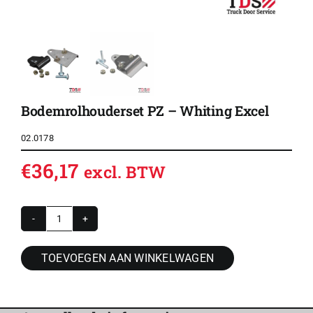
Bodemrolhouderset PZ – Whiting Excel
02.0178
€
36,17
excl. BTW
Bodemrolhouderset
PZ
TOEVOEGEN AAN WINKELWAGEN
-
Whiting
Excel