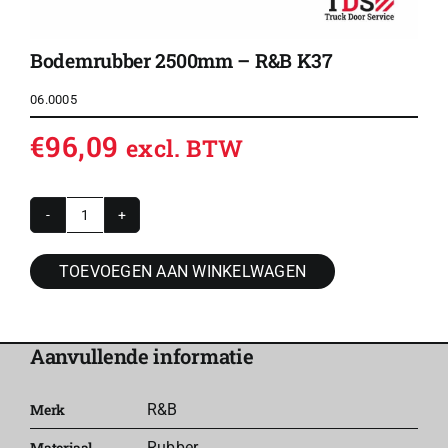
Bodemrubber 2500mm – R&B K37
06.0005
€
96,09
excl. BTW
Bodemrubber
2500mm
TOEVOEGEN AAN WINKELWAGEN
-
R&B
K37
Aanvullende informatie
aantal
Merk
R&B
Materiaal
Rubber