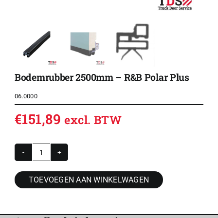
Bodemrubber 2500mm – R&B Polar Plus
06.0000
€
151,89
excl. BTW
Bodemrubber
2500mm
TOEVOEGEN AAN WINKELWAGEN
-
R&B
Polar