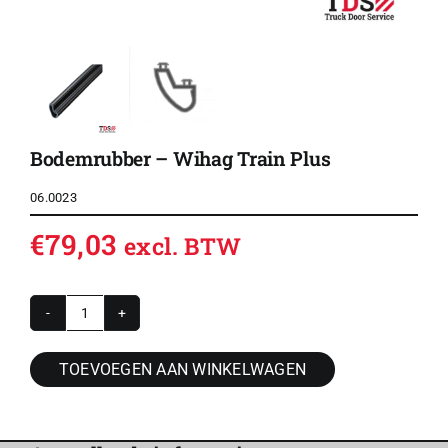
Bodemrubber – Wihag Train Plus
06.0023
€
79,03
excl. BTW
Bodemrubber
-
TOEVOEGEN AAN WINKELWAGEN
Wihag
Train
Plus