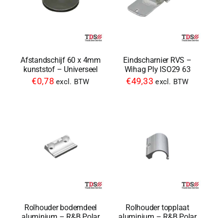
Afstandschijf 60 x 4mm
Eindscharnier RVS –
kunststof – Universeel
Wihag Ply ISO29 63
€
0,78
€
49,33
excl. BTW
excl. BTW
Rolhouder bodemdeel
Rolhouder topplaat
aluminium – R&B Polar
aluminium – R&B Polar