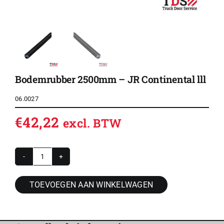
Bodemrubber 2500mm – JR Continental lll
06.0027
€
42,22
excl. BTW
Bodemrubber
2500mm
TOEVOEGEN AAN WINKELWAGEN
-
JR
Continental