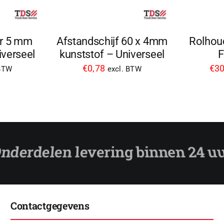
Afstandschijf 60 x 4mm
Rolhou
r 5 mm
kunststof – Universeel
F
iverseel
€
0,78
€
30
excl. BTW
 BTW
Contactgegevens