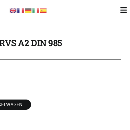
To
Nav
RVS A2 DIN 985
KELWAGEN