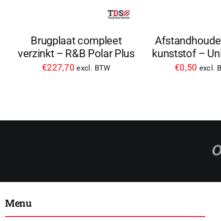
Brugplaat compleet
Afstandhoude
verzinkt – R&B Polar Plus
kunststof – Un
€
227,70
€
0,50
excl. BTW
excl.
Menu