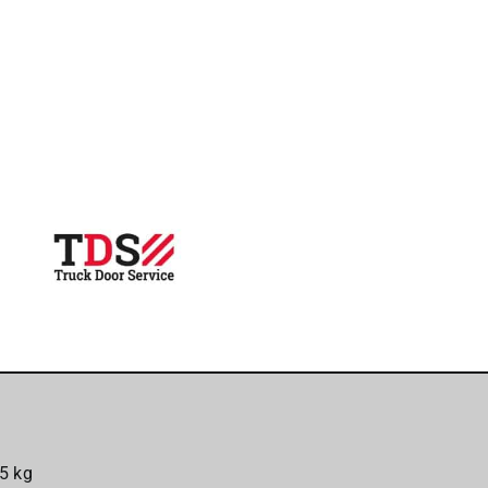
985
aantal
5 kg