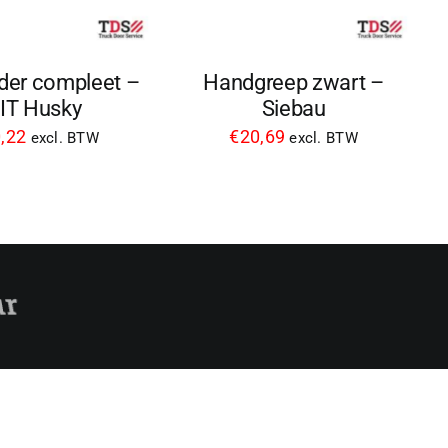
der compleet –
Handgreep zwart –
IT Husky
Siebau
,22
€
20,69
excl. BTW
excl. BTW