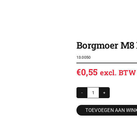
SHOP
OVERZICHT ROLDEUREN
Borgmoer M8 
CONTACT
13.0050
CONFIGURATOR
€
0,55
excl. BTW
VACATURES
ACCOUNT / INLOG
Borgmoer
WINKELWAGEN
M8
TOEVOEGEN AAN WIN
RVS
A2
DIN