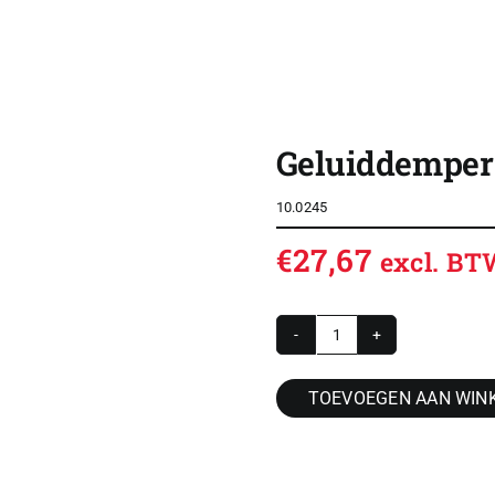
SHOP
OVERZICHT ROLDEUREN
Geluiddemper 
CONTACT
10.0245
CONFIGURATOR
€
27,67
excl. B
VACATURES
ACCOUNT / INLOG
Geluiddemper
WINKELWAGEN
G3/8
TOEVOEGEN AAN WIN
brons
aantal