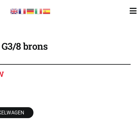
To
Nav
G3/8 brons
TW
KELWAGEN