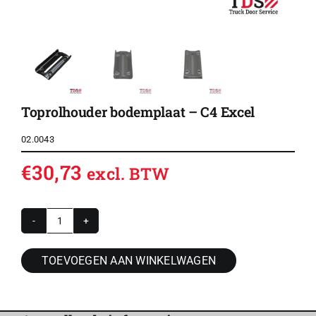
Toprolhouder bodemplaat – C4 Excel
02.0043
€
30,73
excl. BTW
Toprolhouder
bodemplaat
TOEVOEGEN AAN WINKELWAGEN
-
C4
Excel