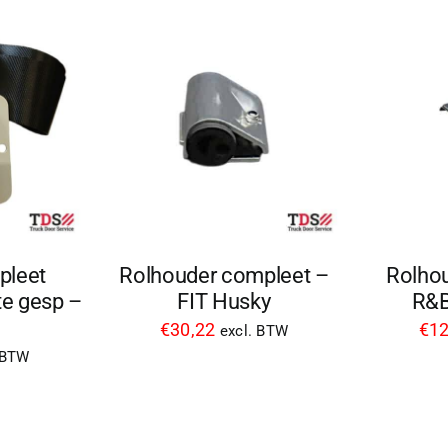
Rolhouder compleet –
Rolhou
pleet
FIT Husky
R&B
e gesp –
€
30,22
€
12
excl. BTW
 BTW