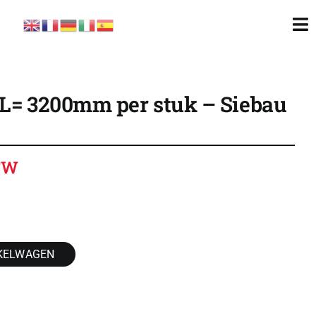
To
Nav
 L= 3200mm per stuk – Siebau
BTW
KELWAGEN