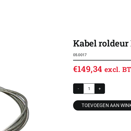
SHOP
OVERZICHT ROLDEUREN
Kabel roldeur
CONTACT
05.0017
CONFIGURATOR
€
149,34
excl. 
VACATURES
ACCOUNT / INLOG
Kabel
WINKELWAGEN
roldeur
TOEVOEGEN AAN WIN
L=
3200mm
per