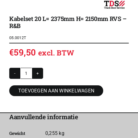
Kabelset 20 L= 2375mm H= 2150mm RVS –
R&B
05.0012T
€
59,50
excl. BTW
Kabelset
20
TOEVOEGEN AAN WINKELWAGEN
L=
2375mm
H=
Aanvullende informatie
2150mm
RVS
Gewicht
0,255 kg