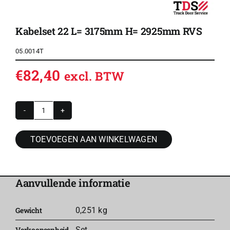
Kabelset 22 L= 3175mm H= 2925mm RVS
05.0014T
€
82,40
excl. BTW
Kabelset
22
TOEVOEGEN AAN WINKELWAGEN
L=
3175mm
H=
Aanvullende informatie
2925mm
RVS
Gewicht
0,251 kg
aantal
Verkoopeenheid
Set