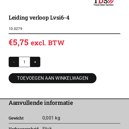
Leiding verloop Lvsi6-4
10.0279
€
5,75
excl. BTW
Leiding
verloop
TOEVOEGEN AAN WINKELWAGEN
Lvsi6-
4
aantal
Aanvullende informatie
Gewicht
0,001 kg
Verkoopeenheid
Stuk