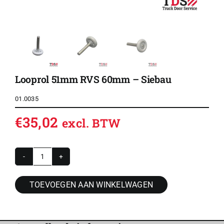
Looprol 51mm RVS 60mm – Siebau
01.0035
€
35,02
excl. BTW
Looprol
51mm
TOEVOEGEN AAN WINKELWAGEN
RVS
60mm
-