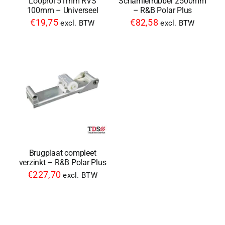
Looprol 51mm RVS
Scharnierrubber 2500mm
100mm – Universeel
– R&B Polar Plus
€
19,75
€
82,58
excl. BTW
excl. BTW
Brugplaat compleet
verzinkt – R&B Polar Plus
€
227,70
excl. BTW