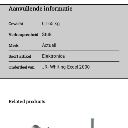
Actuall
Aanvullende informatie
Doorlift
aantal
Gewicht
0,165 kg
Verkoopeenheid
Stuk
Merk
Actuall
Soort artikel
Elektronica
Onderdeel van
JR- Whiting Excel 2000
Related products