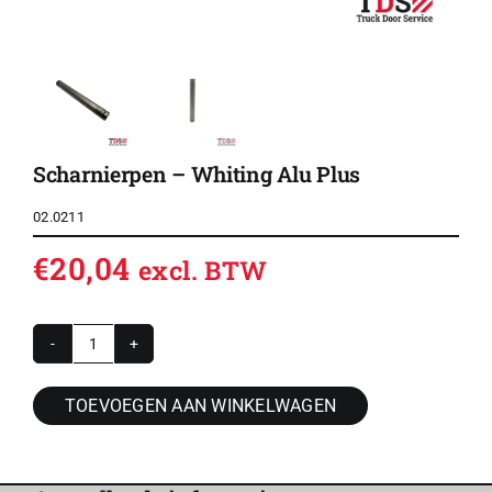
Scharnierpen – Whiting Alu Plus
02.0211
€
20,04
excl. BTW
Scharnierpen
-
TOEVOEGEN AAN WINKELWAGEN
Whiting
Alu
Plus