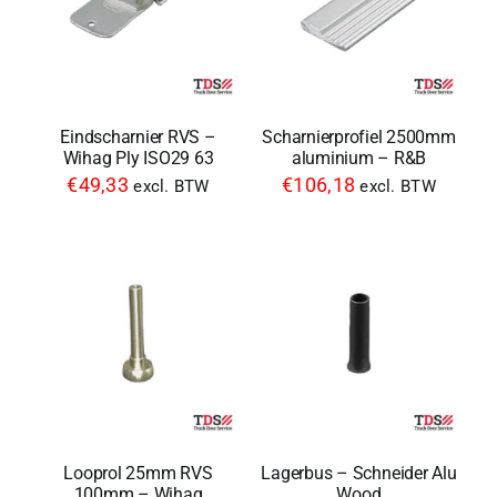
Eindscharnier RVS –
Scharnierprofiel 2500mm
Wihag Ply ISO29 63
aluminium – R&B
€
49,33
€
106,18
excl. BTW
excl. BTW
Looprol 25mm RVS
Lagerbus – Schneider Alu
100mm – Wihag
Wood