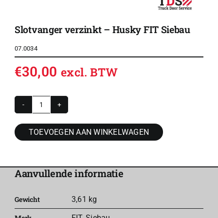
Slotvanger verzinkt – Husky FIT Siebau
07.0034
€
30,00
excl. BTW
Slotvanger
verzinkt
TOEVOEGEN AAN WINKELWAGEN
-
Husky
FIT
Aanvullende informatie
Siebau
aantal
Gewicht
3,61 kg
Merk
FIT
,
Siebau