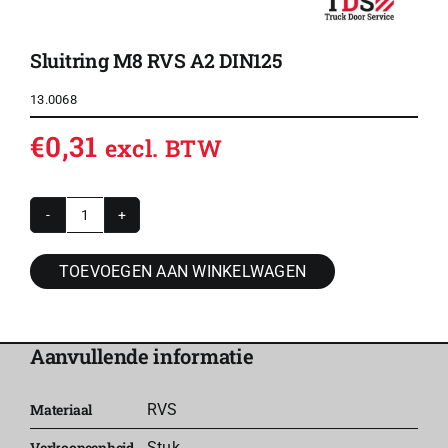
Sluitring M8 RVS A2 DIN125
13.0068
€
0,31
excl. BTW
Sluitring
M8
TOEVOEGEN AAN WINKELWAGEN
RVS
A2
DIN125
Aanvullende informatie
aantal
Materiaal
RVS
Verkoopeenheid
Stuk