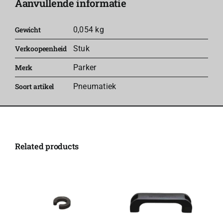
Aanvullende informatie
-
Parker
Gewicht
0,054 kg
aantal
Verkoopeenheid
Stuk
Merk
Parker
Soort artikel
Pneumatiek
Related products