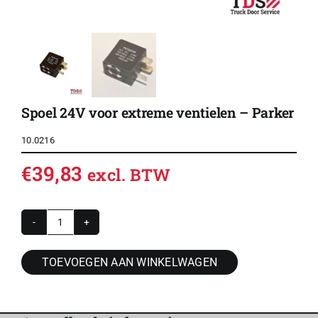
Spoel 24V voor extreme ventielen – Parker
10.0216
€
39,83
excl. BTW
Spoel
24V
TOEVOEGEN AAN WINKELWAGEN
voor
extreme
ventielen