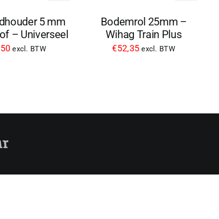
Bodemrol 25mm –
ndhouder 5 mm
Wihag Train Plus
of – Universeel
€
52,35
,50
excl. BTW
excl. BTW