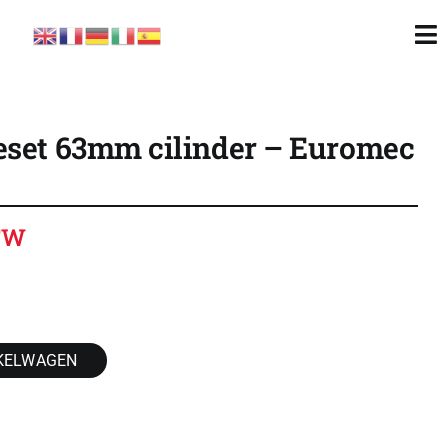
To
Nav
eset 63mm cilinder – Euromec
BTW
KELWAGEN