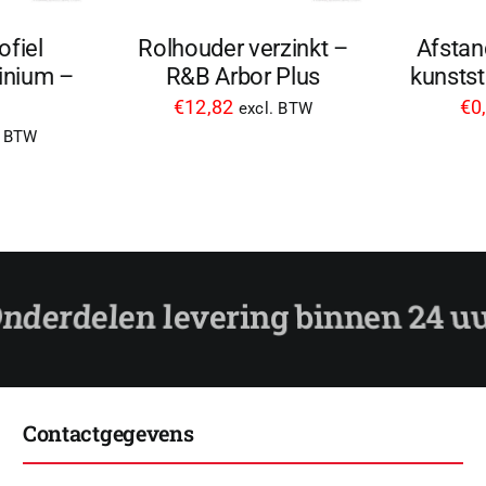
ofiel
Rolhouder verzinkt –
Afsta
nium –
R&B Arbor Plus
kunstst
€
12,82
€
0
excl. BTW
. BTW
Contactgegevens