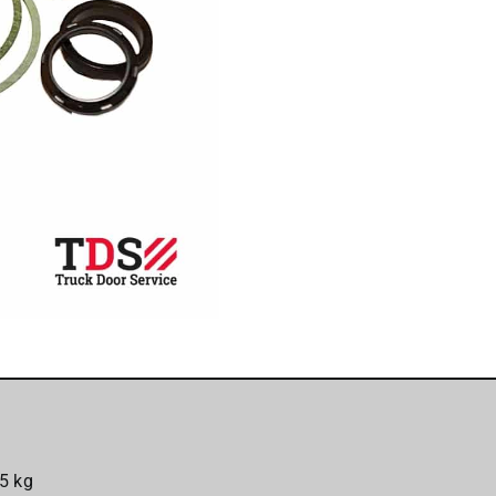
Euromec
aantal
5 kg