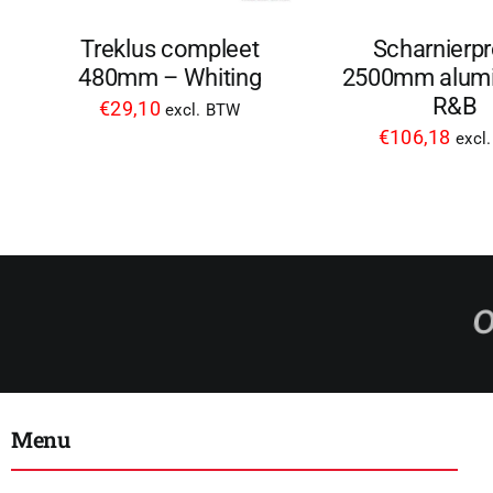
Treklus compleet
Scharnierpr
480mm – Whiting
2500mm alumi
R&B
€
29,10
excl. BTW
€
106,18
excl
Menu