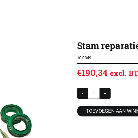
SHOP
OVERZICHT ROLDEUREN
Stam reparati
CONTACT
10.0049
CONFIGURATOR
€
190,34
excl. 
VACATURES
ACCOUNT / INLOG
Stam
WINKELWAGEN
reparatieset
TOEVOEGEN AAN WIN
63mm
cilinder
-