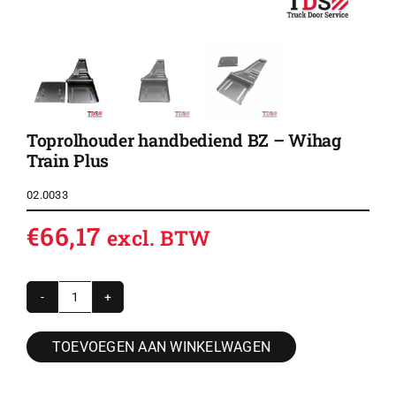
Toprolhouder handbediend BZ – Wihag
Train Plus
02.0033
€
66,17
excl. BTW
Toprolhouder
handbediend
TOEVOEGEN AAN WINKELWAGEN
BZ
-