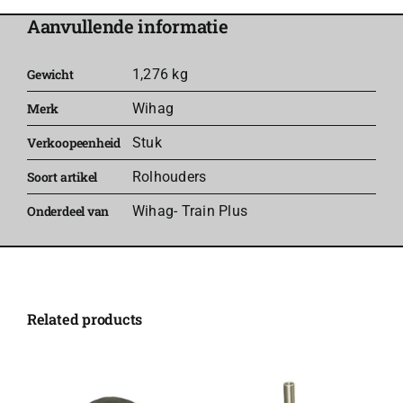
Wihag
Aanvullende informatie
Train
Plus
Gewicht
1,276 kg
aantal
Merk
Wihag
Verkoopeenheid
Stuk
Soort artikel
Rolhouders
Onderdeel van
Wihag- Train Plus
Related products