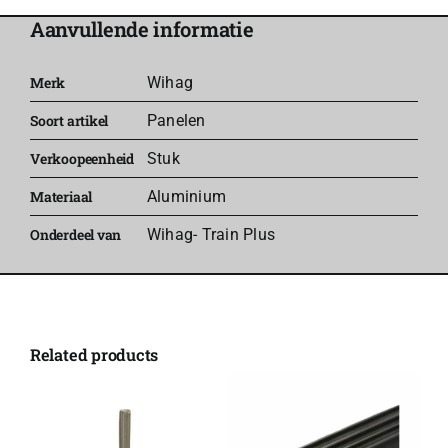
-
Aanvullende informatie
Wihag
Train
Merk
Wihag
Plus
Soort artikel
Panelen
aantal
Verkoopeenheid
Stuk
Materiaal
Aluminium
Onderdeel van
Wihag- Train Plus
Related products