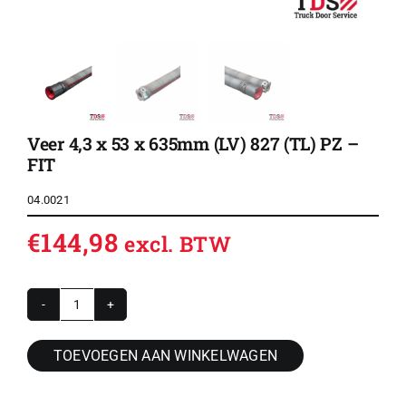
Veer 4,3 x 53 x 635mm (LV) 827 (TL) PZ –
FIT
04.0021
€
144,98
excl. BTW
Veer
4,3
TOEVOEGEN AAN WINKELWAGEN
x
53