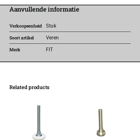
x
Aanvullende informatie
635mm
(LV)
Verkoopeenheid
Stuk
827
Soort artikel
Veren
(TL)
Merk
FIT
PZ
-
FIT
aantal
Related products