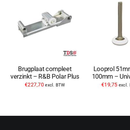
Brugplaat compleet
Looprol 51m
verzinkt – R&B Polar Plus
100mm – Univ
€
227,70
€
19,75
excl. BTW
excl.