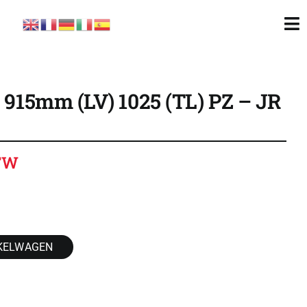
To
Nav
x 915mm (LV) 1025 (TL) PZ – JR
BTW
KELWAGEN