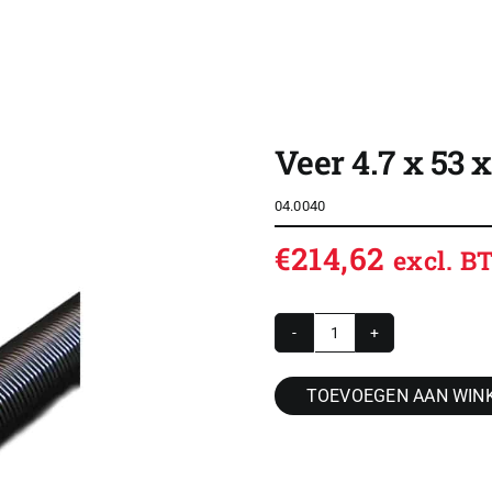
SHOP
OVERZICHT ROLDEUREN
Veer 4.7 x 53 
CONTACT
04.0040
CONFIGURATOR
€
214,62
excl. 
VACATURES
ACCOUNT / INLOG
Veer
WINKELWAGEN
4.7
TOEVOEGEN AAN WIN
x
53
x