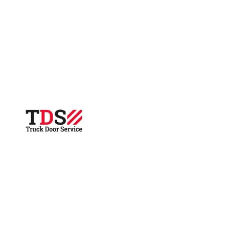
915mm
(LV)
1025
(TL)
PZ
-
JR
aantal