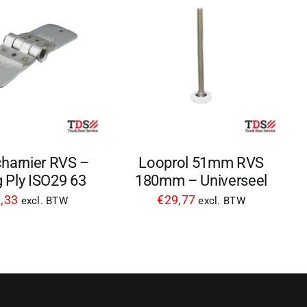
harnier RVS –
Looprol 51mm RVS
 Ply ISO29 63
180mm – Universeel
,33
€
29,77
excl. BTW
excl. BTW