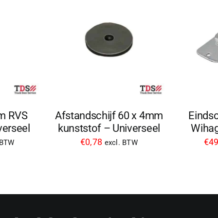
m RVS
Afstandschijf 60 x 4mm
Eindsc
erseel
kunststof – Universeel
Wihag
€
0,78
€
49
 BTW
excl. BTW