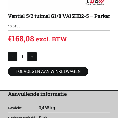
Ventiel 5/2 tuimel G1/8 VA15HB2-5 – Parker
10.0155
€
168,08
excl. BTW
Ventiel
5/2
TOEVOEGEN AAN WINKELWAGEN
tuimel
G1/8
VA15HB2-
Aanvullende informatie
5
-
Gewicht
0,468 kg
Parker
Verkoopeenheid
Stuk