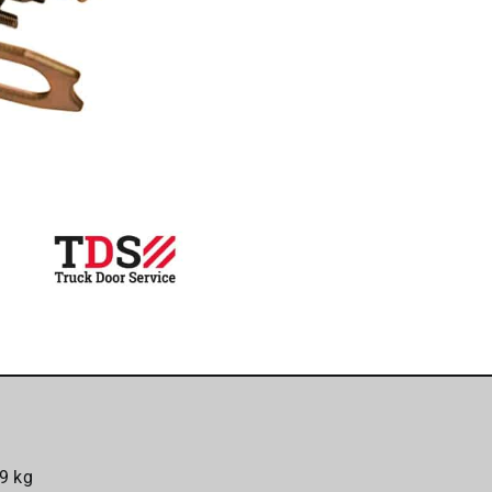
XCKM115
-
Telemecanique
aantal
9 kg