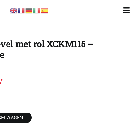
To
Nav
evel met rol XCKM115 –
e
W
KELWAGEN