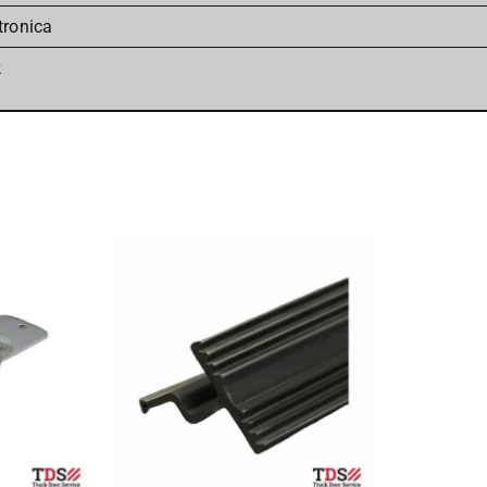
tronica
k