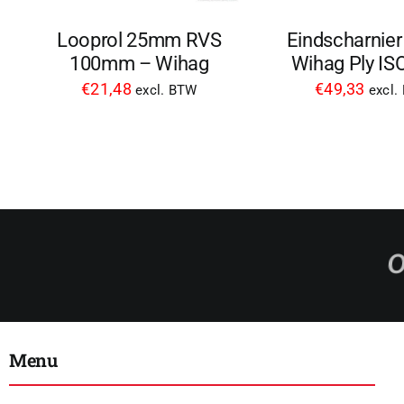
Looprol 25mm RVS
Eindscharnie
100mm – Wihag
Wihag Ply IS
€
21,48
€
49,33
excl. BTW
excl.
Menu