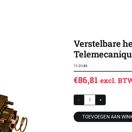
SHOP
OVERZICHT ROLDEUREN
Verstelbare h
CONTACT
Telemecaniqu
CONFIGURATOR
11.0149
VACATURES
€
86,81
excl. BT
ACCOUNT / INLOG
WINKELWAGEN
Verstelbare
hevel
TOEVOEGEN AAN WIN
met
rol