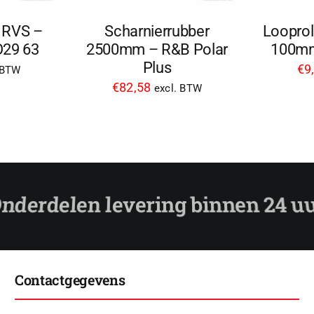
r RVS –
Scharnierrubber
Looprol
O29 63
2500mm – R&B Polar
100mm
Plus
€
9
 BTW
€
82,58
excl. BTW
Contactgegevens