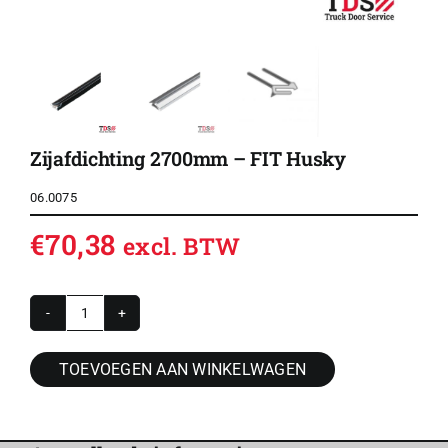
Zijafdichting 2700mm – FIT Husky
06.0075
€
70,38
excl. BTW
Zijafdichting
2700mm
TOEVOEGEN AAN WINKELWAGEN
-
FIT
Husky