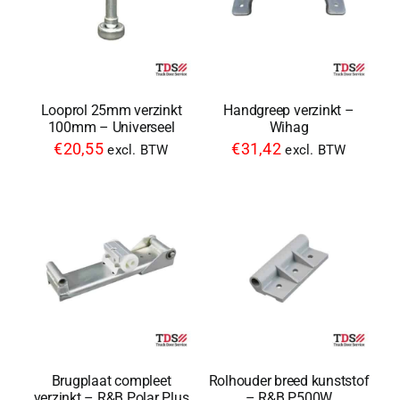
Looprol 25mm verzinkt
Handgreep verzinkt –
100mm – Universeel
Wihag
€
20,55
€
31,42
excl. BTW
excl. BTW
Brugplaat compleet
Rolhouder breed kunststof
verzinkt – R&B Polar Plus
– R&B P500W