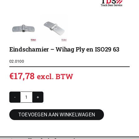
Eindscharnier – Wihag Ply en ISO29 63
02.0100
€
17,78
excl. BTW
Eindscharnier
-
TOEVOEGEN AAN WINKELWAGEN
Wihag
Ply
en