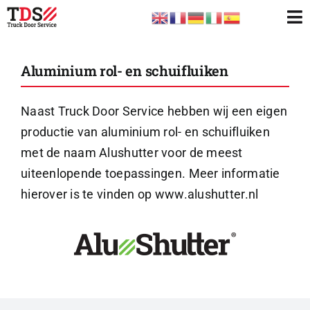
Ga
To
naar
Nav
SHOP
inhoud
Aluminium rol- en schuifluiken
OVERZICHT ROLDEUREN
CONTACT
Naast Truck Door Service hebben wij een eigen
productie van aluminium rol- en schuifluiken
CONFIGURATOR
met de naam Alushutter voor de meest
VACATURES
uiteenlopende toepassingen. Meer informatie
ACCOUNT / INLOG
hierover is te vinden op
www.alushutter.nl
WINKELWAGEN