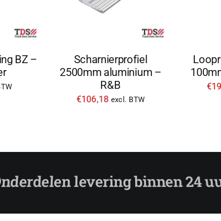
Scharnierprofiel
Loop
ing BZ –
2500mm aluminium –
100mm
er
R&B
€
19
 BTW
€
106,18
excl. BTW