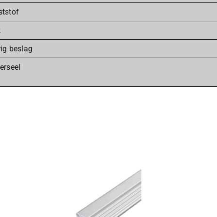
tstof
k
ig beslag
erseel