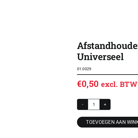
SHOP
OVERZICHT ROLDEUREN
Afstandhoude
CONTACT
Universeel
CONFIGURATOR
01.0029
VACATURES
€
0,50
excl. BTW
ACCOUNT / INLOG
WINKELWAGEN
Afstandhouder
5
TOEVOEGEN AAN WIN
mm
kunststof