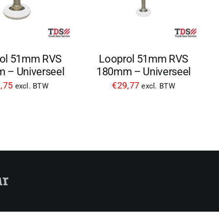
rol 51mm RVS
Looprol 51mm RVS
 – Universeel
180mm – Universeel
,75
€
29,77
excl. BTW
excl. BTW