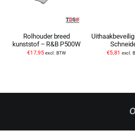
Rolhouder breed
Uithaakbeveilig
kunststof – R&B P500W
Schneid
€
17,95
€
5,81
excl. BTW
excl.