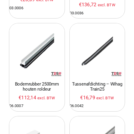
€
136,72
excl. BTW
03.0006
03.0036
Bodemrubber 2500mm
Tussenafdichting – Wihag
houten roldeur
Train25
€
112,14
€
16,79
excl. BTW
excl. BTW
06.0007
06.0042