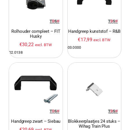
Rolhouder compleet – FIT
Handgreep kunststof – R&B
Husky
€
17,99
excl. BTW
€
30,22
excl. BTW
03.0000
02.0138
Handgreep zwart – Siebau
Blokkeerplaatjes 24 stuks –
Wihag Train Plus
€
20,69
excl. BTW