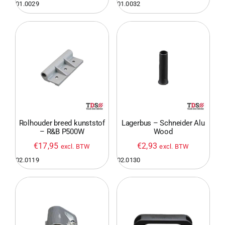
01.0029
01.0032
Sloten
Panelen
Rails
Rolhouder breed kunststof
Lagerbus – Schneider Alu
Pneumatiek
– R&B P500W
Wood
€
17,95
€
2,93
excl. BTW
excl. BTW
02.0119
02.0130
Elektronica
Bevestigingsmaterialen