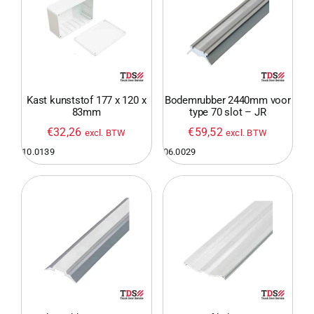
Kast kunststof 177 x 120 x
Bodemrubber 2440mm voor
83mm
type 70 slot – JR
€
32,26
€
59,52
excl. BTW
excl. BTW
10.0139
06.0029