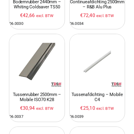
Bodemrubber 2440mm –
Continueafdichting 2500mm
Whiting Coldsaver TS50
– R&B Alu Plus
€
42,66
€
72,40
excl. BTW
excl. BTW
06.0030
06.0034
Tussenrubber 2500mm –
Tussenafdichting – Mobile
Mobile ISO70 K28
C4
€
30,94
€
25,10
excl. BTW
excl. BTW
06.0037
06.0039