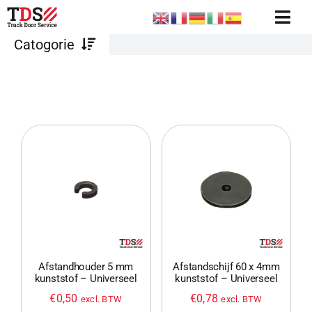
Ga
Togg
naar
Catogorie
Navi
SHOP
inhoud
Rollen
OVERZICHT ROLDEUREN
CONTACT
Rolhouders
CONFIGURATOR
VACATURES
Overig beslag
ACCOUNT / INLOG
Veren
WINKELWAGEN
Staalkabels
Afstandhouder 5 mm
Afstandschijf 60 x 4mm
kunststof – Universeel
kunststof – Universeel
€
0,50
€
0,78
excl. BTW
excl. BTW
Afdichtingen