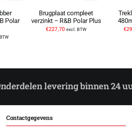
bber
Brugplaat compleet
Trek
 Polar
verzinkt – R&B Polar Plus
480m
€
227,70
€
29
excl. BTW
 BTW
Contactgegevens