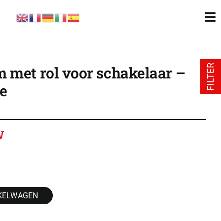
To
Nav
FILTER
 met rol voor schakelaar –
e
W
KELWAGEN