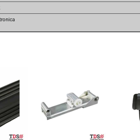
k
tronica