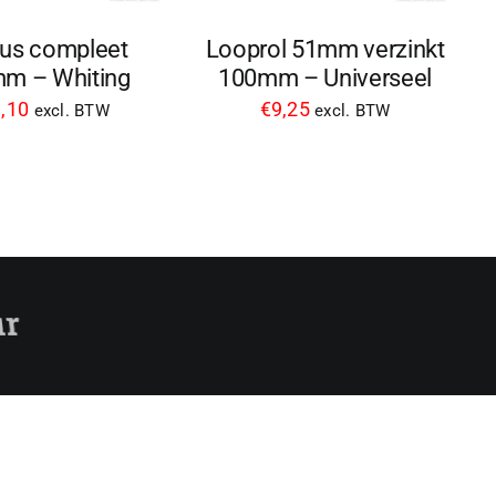
lus compleet
Looprol 51mm verzinkt
m – Whiting
100mm – Universeel
,10
€
9,25
excl. BTW
excl. BTW