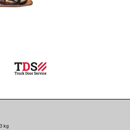
schakelaar
-
Telemecanique
aantal
3 kg