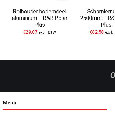
Rolhouder bodemdeel
Scharnierru
aluminium – R&B Polar
2500mm – R&B
Plus
Plus
€
29,07
€
82,58
excl. BTW
excl.
Menu