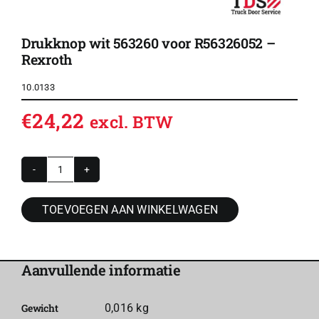
Drukknop wit 563260 voor R56326052 –
Rexroth
10.0133
€
24,22
excl. BTW
Drukknop
wit
TOEVOEGEN AAN WINKELWAGEN
563260
voor
R56326052
Aanvullende informatie
-
Rexroth
Gewicht
0,016 kg