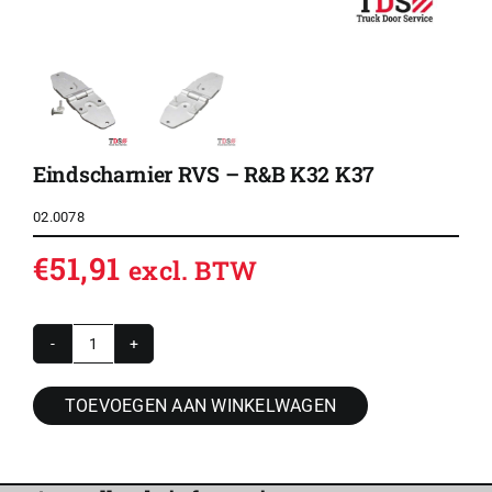
Eindscharnier RVS – R&B K32 K37
02.0078
€
51,91
excl. BTW
Eindscharnier
RVS
TOEVOEGEN AAN WINKELWAGEN
-
R&B
K32