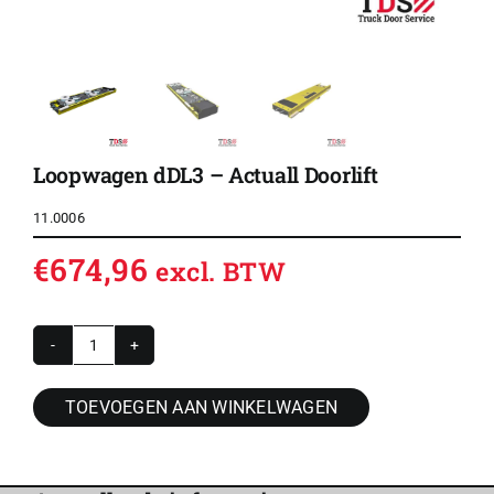
Loopwagen dDL3 – Actuall Doorlift
11.0006
€
674,96
excl. BTW
Loopwagen
dDL3
TOEVOEGEN AAN WINKELWAGEN
-
Actuall
Doorlift