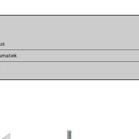
us
umatiek
k