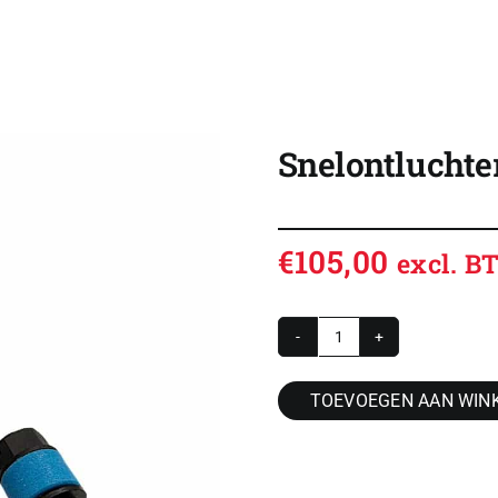
SHOP
OVERZICHT ROLDEUREN
Snelontluchter
CONTACT
CONFIGURATOR
€
105,00
excl. 
VACATURES
ACCOUNT / INLOG
Snelontluchter
WINKELWAGEN
set
TOEVOEGEN AAN WIN
aantal