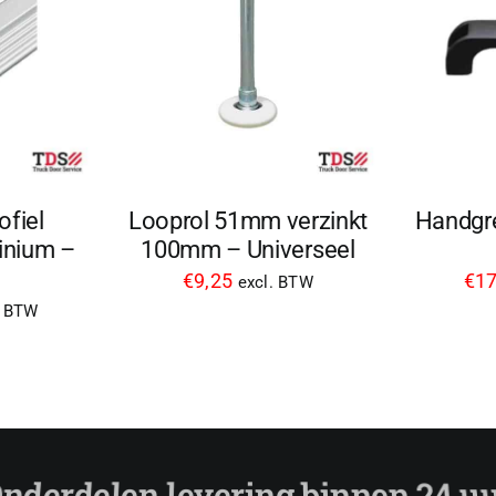
ofiel
Looprol 51mm verzinkt
Handgre
nium –
100mm – Universeel
€
9,25
€
17
excl. BTW
. BTW