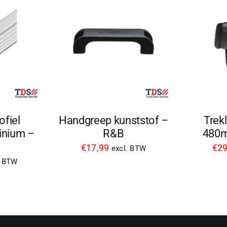
ofiel
Handgreep kunststof –
Trek
nium –
R&B
480m
€
17,99
€
29
excl. BTW
. BTW