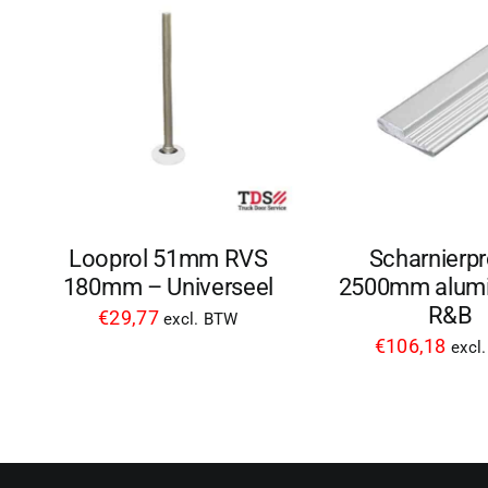
Looprol 51mm RVS
Scharnierpr
180mm – Universeel
2500mm alumi
R&B
€
29,77
excl. BTW
€
106,18
excl