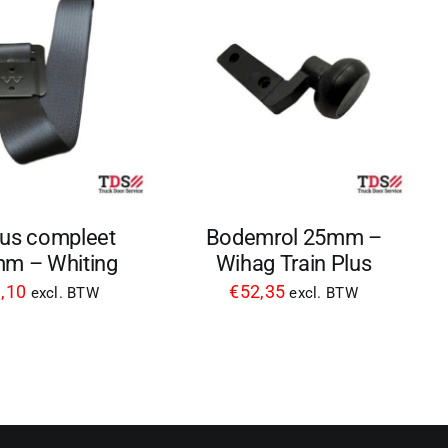
lus compleet
Bodemrol 25mm –
m – Whiting
Wihag Train Plus
,10
€
52,35
excl. BTW
excl. BTW