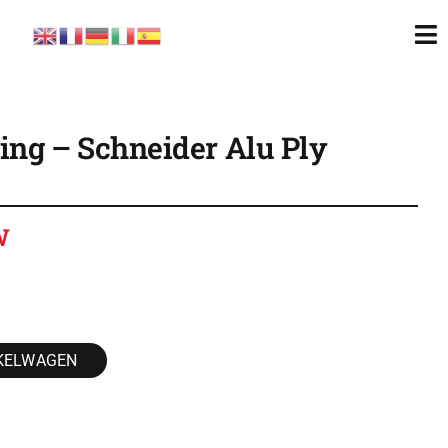
To
Nav
ing – Schneider Alu Ply
W
KELWAGEN