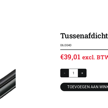
SHOP
OVERZICHT ROLDEUREN
Tussenafdicht
CONTACT
06.0040
CONFIGURATOR
€
39,01
excl. BT
VACATURES
ACCOUNT / INLOG
Tussenafdichting
WINKELWAGEN
-
TOEVOEGEN AAN WIN
Schneider
Alu
Ply