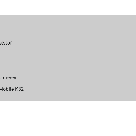
tstof
k
rnieren
Mobile K32