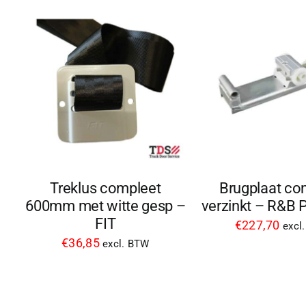
Brugplaat co
Treklus compleet
verzinkt – R&B P
600mm met witte gesp –
FIT
€
227,70
excl
€
36,85
excl. BTW