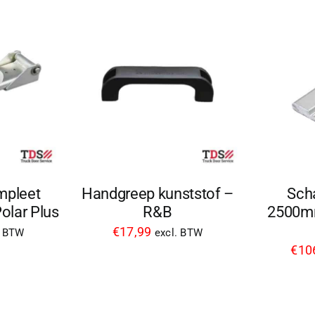
mpleet
Handgreep kunststof –
Scha
olar Plus
R&B
2500m
€
17,99
. BTW
excl. BTW
€
10