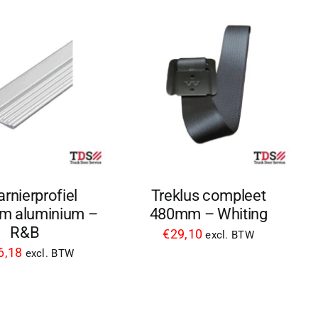
rnierprofiel
Treklus compleet
m aluminium –
480mm – Whiting
R&B
€
29,10
excl. BTW
6,18
excl. BTW