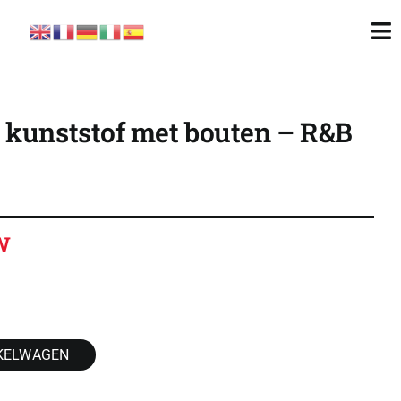
To
Nav
 kunststof met bouten – R&B
W
KELWAGEN