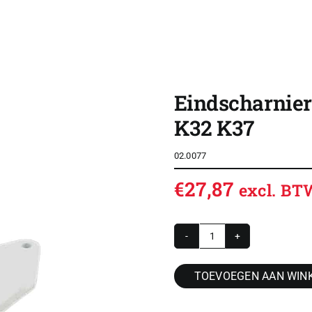
SHOP
OVERZICHT ROLDEUREN
Eindscharnier
CONTACT
K32 K37
CONFIGURATOR
02.0077
VACATURES
€
27,87
excl. BT
ACCOUNT / INLOG
WINKELWAGEN
Eindscharnier
kunststof
TOEVOEGEN AAN WIN
met
bouten